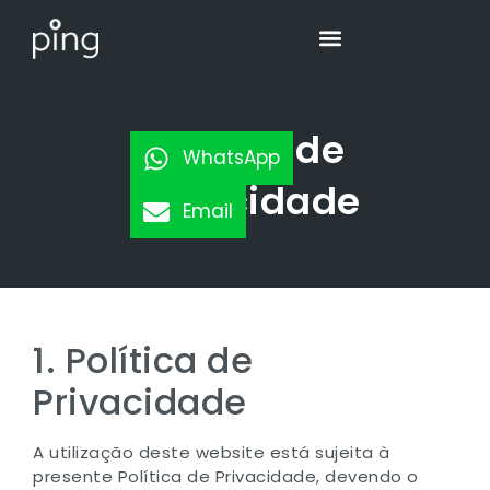
Política de
WhatsApp
Privacidade
Email
1. Política de
Privacidade
A utilização deste website está sujeita à
presente Política de Privacidade, devendo o